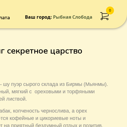
0
Ваш город:
Рыбная Слобода
лата
Добавлен в корзину
г секретное царство
 шу пуэр сырого склада из Бирмы (Мьянмы).
ьный, мягкий с ореховыми и торфяными
ней листвой.
абак, копченость чернослива, а орех
ются кофейные и цикориевые ноты и
т на приятный бездумный отдых и позитив.