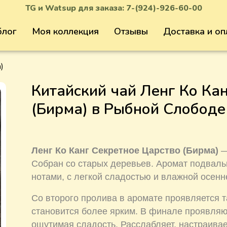
TG и Watsup для заказа:
7-(924)-926-60-00
блог
Моя коллекция
Отзывы
Доставка и оп
)
Китайский чай Ленг Ко Кан
(Бирма) в Рыбной Слободе
Ленг Ко Канг Секретное Царство (Бирма)
—
Собран со старых деревьев. Аромат подвал
нотами, с легкой сладостью и влажной осен
Со второго пролива в аромате проявляется т
становится более ярким. В финале проявля
ощутимая сладость. Расслабляет, настраивае