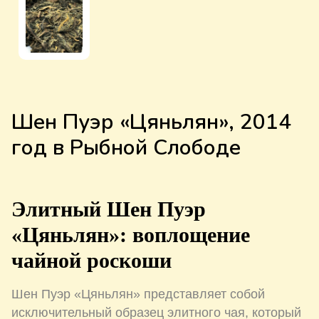
Шен Пуэр «Цяньлян», 2014
год в Рыбной Слободе
Элитный Шен Пуэр
«Цяньлян»: воплощение
чайной роскоши
Шен Пуэр «Цяньлян» представляет собой
исключительный образец элитного чая, который