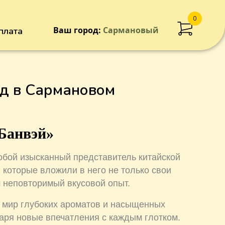
0
Ваш город:
Сармановый
плата
Добавлен в корзину
од в Сармановом
Банвэй»
обой изысканный представитель китайской
 которые вложили в него не только свои
м неповторимый вкусовой опыт.
в мир глубоких ароматов и насыщенных
даря новые впечатления с каждым глотком.