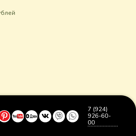
ублей
7 (924)
926-60-
00