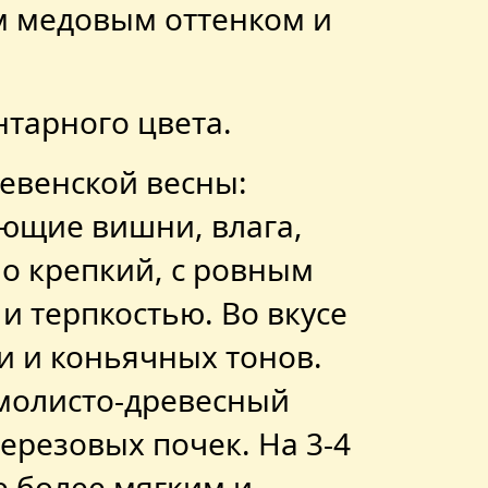
м медовым оттенком и
тарного цвета.
евенской весны:
ющие вишни, влага,
но крепкий, с ровным
и терпкостью. Во вкусе
и и коньячных тонов.
смолисто-древесный
березовых почек. На 3-4
е более мягким и