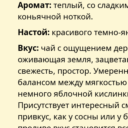
Аромат:
теплый, со сладки
коньячной ноткой.
Настой:
красивого темно-ян
Вкус:
чай с ощущением дер
оживающая земля, зацвета
свежесть, простор. Умерен
балансом между мягкостью 
немного яблочной кислинк
Присутствует интересный 
привкус, как у сосны или у 
проливе вкус становится вс