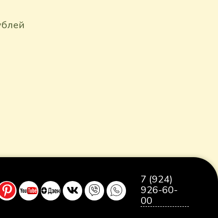
ублей
7 (924)
926-60-
00