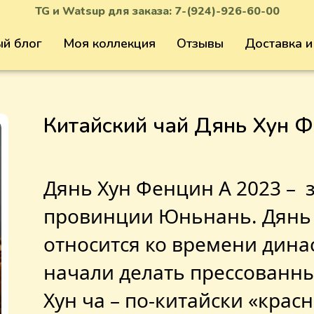
TG и Watsup для заказа:
7-(924)-926-60-00
й блог
Моя коллекция
Отзывы
Доставка и
Китайский чай Дянь Хун Ф
Дянь Хун Фенцин А 2023 – 
провинции Юньнань. Дянь –
относится ко времени дина
начали делать прессованный 
Хун ча – по-китайски «крас