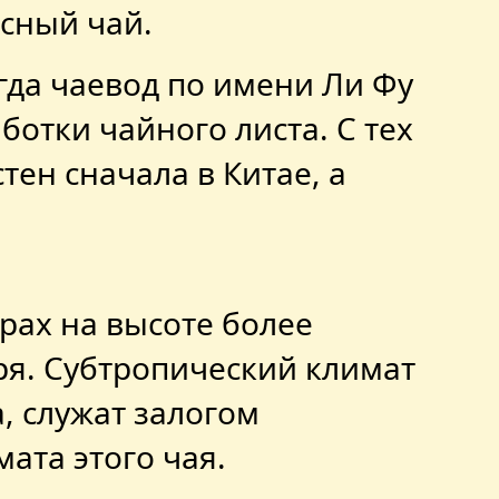
сный чай.
огда чаевод по имени Ли Фу
отки чайного листа. С тех
тен сначала в Китае, а
орах на высоте более
ря. Субтропический климат
а, служат залогом
ата этого чая.