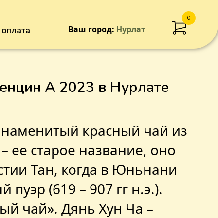
0
Ваш город:
Нурлат
 оплата
Добавлен в корзину
енцин А 2023 в Нурлате
знаменитый красный чай из
 ее старое название, оно
стии Тан, когда в Юньнани
пуэр (619 – 907 гг н.э.).
ный чай». Дянь Хун Ча –