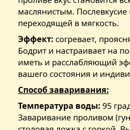
маслянистым. Послевкусие 
переходящей в мягкость.
Эффект:
согревает, проясня
Бодрит и настраивает на п
иметь и расслабляющий эфф
вашего состояния и индив
Способ заваривания:
Температура воды:
95 гра
Заваривание проливом (гун 
столовая ложка с горкой. В